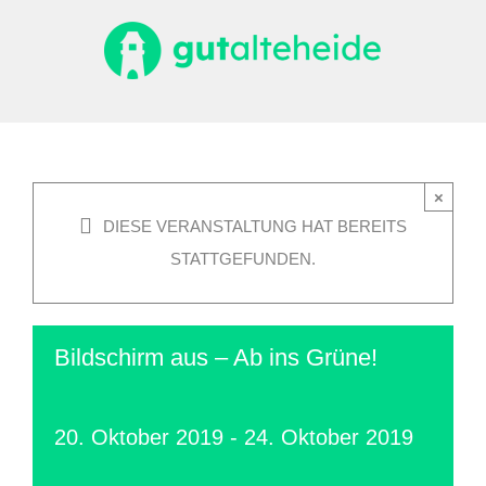
Zum
Inhalt
springen
×
DIESE VERANSTALTUNG HAT BEREITS
STATTGEFUNDEN.
Bildschirm aus – Ab ins Grüne!
20. Oktober 2019
-
24. Oktober 2019