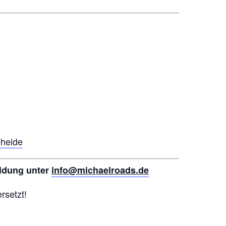
eheide
ldung unter
info@michaelroads.de
rsetzt!