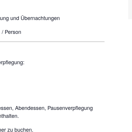
egung und Übernachtungen
 / Person
rpflegung:
agessen, Abendessen, Pausenverpflegung
thalten.
mer zu buchen.