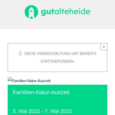
Zum
Inhalt
springen
×
DIESE VERANSTALTUNG HAT BEREITS
STATTGEFUNDEN.
Familien-Natur-Auszeit
5. Mai 2023
-
7. Mai 2023