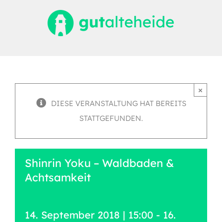
Zum
Inhalt
springen
×
DIESE VERANSTALTUNG HAT BEREITS
STATTGEFUNDEN.
Shinrin Yoku – Waldbaden &
Achtsamkeit
14. September 2018 | 15:00
-
16.