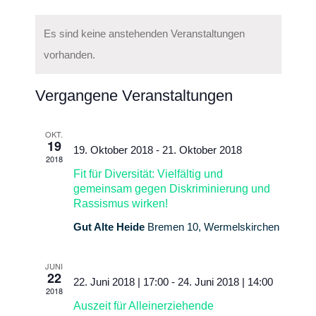
Ansich
Datum
Suche
und
Es sind keine anstehenden Veranstaltungen
Navigat
wählen.
Ansichten
vorhanden.
Navigatio
Vergangene Veranstaltungen
OKT.
19
19. Oktober 2018
-
21. Oktober 2018
2018
Fit für Diversität: Vielfältig und
gemeinsam gegen Diskriminierung und
Rassismus wirken!
Gut Alte Heide
Bremen 10, Wermelskirchen
JUNI
22
22. Juni 2018 | 17:00
-
24. Juni 2018 | 14:00
2018
Auszeit für Alleinerziehende