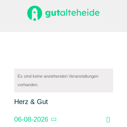
Zum
Inhalt
springen
Es sind keine anstehenden Veranstaltungen
vorhanden.
Herz & Gut
06-08-2026
Verans
Monat
Suche
Veranstal