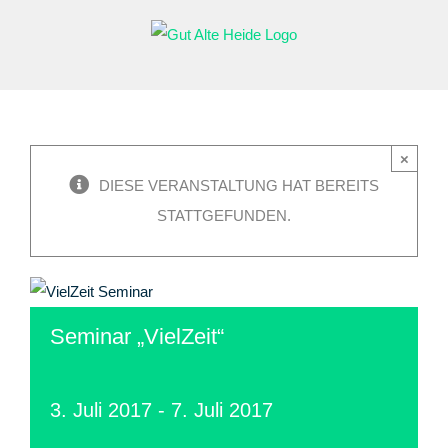
Zum
Inhalt
springen
×
DIESE VERANSTALTUNG HAT BEREITS
STATTGEFUNDEN.
Seminar „VielZeit“
3. Juli 2017
-
7. Juli 2017