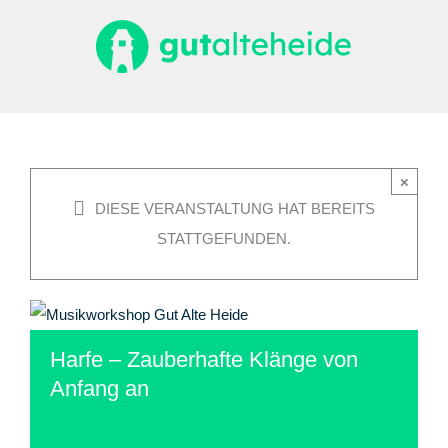
Zum
Inhalt
springen
×
DIESE VERANSTALTUNG HAT BEREITS
STATTGEFUNDEN.
Harfe – Zauberhafte Klänge von
Anfang an