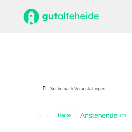
Zum
Inhalt
springen
Bitte
Veranstaltungen
Schlüsselwort
Suche
eingeben.
und
Anstehende
Suche
Heute
Ansichten,
nach
Navigation
Datum