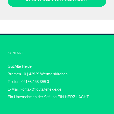
KONTAKT
Gut Alte Heide
Bremen 10 | 42929 Wermelskirchen
Telefon: 02193 / 53 399 0
E-Mail:
kontakt@gutalteheide.de
Ein Unternehmen der Stiftung
EIN HERZ LACHT